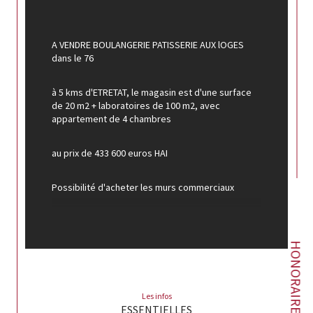
A VENDRE BOULANGERIE PATISSERIE AUX lOGES 
dans le 76
à 5 kms d'ETRETAT, le magasin est d'une surface 
de 20 m2 + laboratoires de 100 m2, avec 
appartement de 4 chambres
au prix de 433 600 euros HAI
Possibilité d'acheter les murs commerciaux
Pour plus de renseignements vous pouvez 
contacter Christine AUGELLO agent commercial 
HONORAIRES
FVP IMMOBILIER
inscrit au RSAC de Le Havre sous le n° 839 448 917 
au 06X10X39X12X62
Les infos
ESSENTIELLES