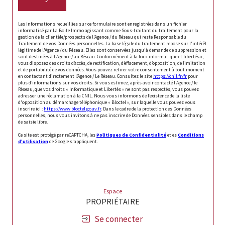
Les informations recueillies sur ce formulaire sont enregistrées dans un fichier
informatisé par La Boite Immo agissant comme Sous-traitant du traitement pour la
gestion de la clientèle/prospects de l'Agence / du Réseau qui reste Responsable du
Traitement de vos Données personnelles. La base légale du traitement repose sur l'intérêt
légitime de l'Agence / du Réseau. Elles sont conservées jusqu'à demande de suppression et
sont destinées à l'Agence / au Réseau. Conformément à la loi « informatique et libertés »,
vous disposez des droits d’accès, de rectification, d’effacement, d’opposition, de limitation
et de portabilité de vos données. Vous pouvez retirer votre consentement à tout moment
en contactant directement l’Agence / Le Réseau. Consultez le site
https://cnil.fr/fr
pour
plus d’informations sur vos droits. Si vous estimez, après avoir contacté l'Agence / le
Réseau, que vos droits « Informatique et Libertés » ne sont pas respectés, vous pouvez
adresser une réclamation à la CNIL. Nous vous informons de l’existence de la liste
d'opposition au démarchage téléphonique « Bloctel », sur laquelle vous pouvez vous
inscrire ici :
https://www.bloctel.gouv.fr
. Dans le cadre de la protection des Données
personnelles, nous vous invitons à ne pas inscrire de Données sensibles dans le champ
de saisie libre.
Ce site est protégé par reCAPTCHA, les
Politiques de Confidentialité
et es
Conditions
d'utilisation
de Google s'appliquent.
Espace
PROPRIÉTAIRE
Se connecter