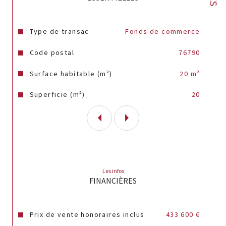
Annonce proposée par un agent commercial
Caractéristiques
Valeurs
Type de transac
Fonds de commerce
Code postal
76790
Surface habitable (m²)
20 m²
Superficie (m²)
20
Les infos
FINANCIÈRES
Prix de vente honoraires inclus
433 600 €