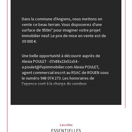
Dans la commune d'Angiens, nous mettons en 
vente ce beau terrain. Vous disposerez d'une 
surface de 950m² pour imaginer votre projet 
immobilier neuf. Le prix de mise en vente est de 
39 000 €.
Une belle opportunité à découvrir auprès de 
Alexia POULET - 07x88x23x51x54 - 
a.poulet@fvpimmobilier.com Alexia POULET, 
agent commercial inscrit au RSAC de ROUEN sous 
le numéro 948 074 273. Les honoraires de 
l’agence sont à la charge du vendeur. 
Conformément aux dispositions du Code 
Monétaire et Financier Art. L 561-5 une pièce 
d'identité sera demandée pour toutes visites. 
Les informations sur les risques auxquels ce bien 
est exposé sont disponibles sur le site 
Géorisques 
http://www.georisques.gouv.fr
 FVP 
IMMOBILIER, 131 rue Eugène Delpierre - 76740 
Les infos
FONTAINE-LE-DUN.
ESSENTIELLES