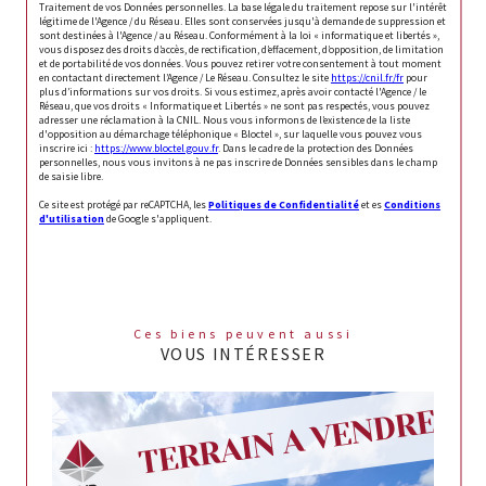
Traitement de vos Données personnelles. La base légale du traitement repose sur l'intérêt
légitime de l'Agence / du Réseau. Elles sont conservées jusqu'à demande de suppression et
sont destinées à l'Agence / au Réseau. Conformément à la loi « informatique et libertés »,
vous disposez des droits d’accès, de rectification, d’effacement, d’opposition, de limitation
et de portabilité de vos données. Vous pouvez retirer votre consentement à tout moment
en contactant directement l’Agence / Le Réseau. Consultez le site
https://cnil.fr/fr
pour
plus d’informations sur vos droits. Si vous estimez, après avoir contacté l'Agence / le
Réseau, que vos droits « Informatique et Libertés » ne sont pas respectés, vous pouvez
adresser une réclamation à la CNIL. Nous vous informons de l’existence de la liste
d'opposition au démarchage téléphonique « Bloctel », sur laquelle vous pouvez vous
inscrire ici :
https://www.bloctel.gouv.fr
. Dans le cadre de la protection des Données
personnelles, nous vous invitons à ne pas inscrire de Données sensibles dans le champ
de saisie libre.
Ce site est protégé par reCAPTCHA, les
Politiques de Confidentialité
et es
Conditions
d'utilisation
de Google s'appliquent.
Ces biens peuvent aussi
VOUS INTÉRESSER