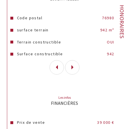
HONORAIRES
Annonce proposée par un agent commercial
Caractéristiques
Valeurs
Code postal
76980
surface terrain
942 m²
Terrain constructible
OUI
Surface constructible
942
Les infos
FINANCIÈRES
Prix de vente
39 000 €