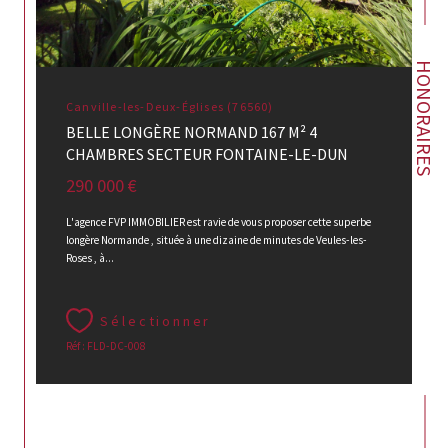
HONORAIRES
Canville-les-Deux-Églises (76560)
BELLE LONGÈRE NORMAND 167 M² 4
CHAMBRES SECTEUR FONTAINE-LE-DUN
290 000 €
L'agence FVP IMMOBILIER est ravie de vous proposer cette superbe
longère Normande , située à une dizaine de minutes de Veules-les-
Roses , à...
Sélectionner
Réf : FLD-DC-008