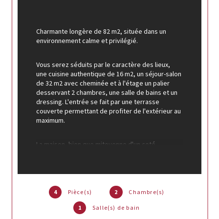
Charmante longère de 82 m2, située dans un 
environnement calme et privilégié.
Vous serez séduits par le caractère des lieux, 
une cuisine authentique de 16 m2, un séjour-salon 
de 32 m2 avec cheminée et à l'étage un palier 
desservant 2 chambres, une salle de bains et un 
dressing. L'entrée se fait par une terrasse 
couverte permettant de profiter de l'extérieur au 
maximum.
La maison, bien que mitoyenne d'un coté, 
dispose d'une allée privative permettant de 
stationner 3 voitures et d'un superbe jardin 
privatif de 1392 m2 entourant complètement la 
maison.
4
Pièce(s)
2
Chambre(s)
Un atelier et une chaufferie complétent 
1
Salle(s) de bain
l'ensemble.