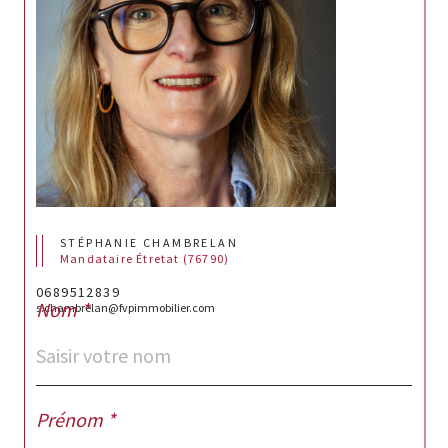
STÉPHANIE CHAMBRELAN
Mandataire Étretat (76790)
0689512839
Nom *
s.chambrelan@fvpimmobilier.com
Prénom *