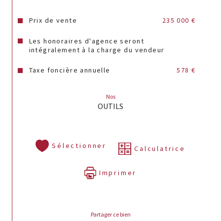
risques auxquels ce bien est exposé sont 
disponibles sur le site Géorisques : 
Prix de vente
235 000 €
www.géorisques.gouv.fr.
Les honoraires d'agence seront
Annonce proposée par un agent commercial
intégralement à la charge du vendeur
Taxe foncière annuelle
578 €
Nos
OUTILS
Sélectionner
Calculatrice
Imprimer
Partager ce bien