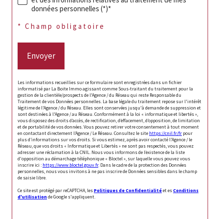
données personnelles (*)*
* Champ obligatoire
Envoyer
Les informations recueillies sur ce formulaire sont enregistrées dans un fichier
informatisé par La Boite Immo agissant comme Sous-traitant du traitement pour la
gestion de la clientèle/prospects de l'Agence / du Réseau qui reste Responsable du
Traitement de vos Données personnelles. La base légale du traitement repose sur l'intérêt
légitime de l'Agence / du Réseau. Elles sont conservées jusqu'à demande de suppression et
sont destinées à l'Agence / au Réseau. Conformément à la loi « informatique et libertés »,
vous disposez des droits d’accès, de rectification, d’effacement, d’opposition, de limitation
et de portabilité de vos données. Vous pouvez retirer votre consentement à tout moment
en contactant directement l’Agence / Le Réseau. Consultez le site
https://cnil.fr/fr
pour
plus d’informations sur vos droits. Si vous estimez, après avoir contacté l'Agence / le
Réseau, que vos droits « Informatique et Libertés » ne sont pas respectés, vous pouvez
adresser une réclamation à la CNIL. Nous vous informons de l’existence de la liste
d'opposition au démarchage téléphonique « Bloctel », sur laquelle vous pouvez vous
inscrire ici :
https://www.bloctel.gouv.fr
. Dans le cadre de la protection des Données
personnelles, nous vous invitons à ne pas inscrire de Données sensibles dans le champ
de saisie libre.
Ce site est protégé par reCAPTCHA, les
Politiques de Confidentialité
et es
Conditions
d'utilisation
de Google s'appliquent.