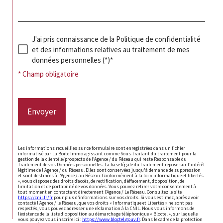
J'ai pris connaissance de la Politique de confidentialité
et des informations relatives au traitement de mes
données personnelles (*)*
* Champ obligatoire
Envoyer
Les informations recueillies sur ce formulaire sont enregistrées dans un fichier
informatisé par La Boite Immo agissant comme Sous-traitant du traitement pour la
gestion de la clientèle/prospects de l'Agence / du Réseau qui reste Responsable du
Traitement de vos Données personnelles. La base légale du traitement repose sur l'intérêt
légitime de l'Agence / du Réseau. Elles sont conservées jusqu'à demande de suppression
et sont destinées à l'Agence / au Réseau. Conformément à la loi « informatique et libertés
», vous disposez des droits d’accès, de rectification, d’effacement, d’opposition, de
limitation et de portabilité de vos données. Vous pouvez retirer votre consentement à
tout moment en contactant directement l’Agence / Le Réseau. Consultez le site
https://cnil.fr/fr
pour plus d’informations sur vos droits. Si vous estimez, après avoir
contacté l'Agence / le Réseau, que vos droits « Informatique et Libertés » ne sont pas
respectés, vous pouvez adresser une réclamation à la CNIL. Nous vous informons de
l’existence de la liste d'opposition au démarchage téléphonique « Bloctel », sur laquelle
vous pouvez vous inscrire ici :
https://www.bloctel.gouv.fr
. Dans le cadre de la protection