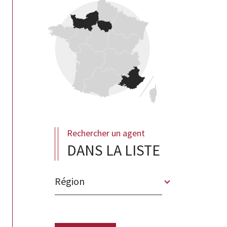
Rechercher un agent
DANS LA LISTE
Région
Merci
de
sélectionner
une
région