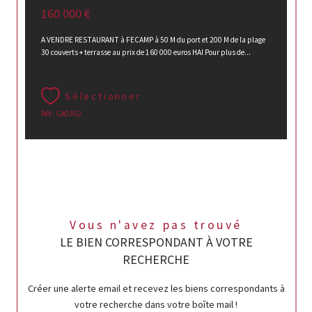
160 000 €
A VENDRE RESTAURANT à FECAMP à 50 M du port et 200 M de la plage
30 couverts + terrasse au prix de 160 000 euros HAI Pour plus de...
Sélectionner
Réf : CA0302
Vous n'avez pas trouvé
LE BIEN CORRESPONDANT À VOTRE
RECHERCHE
Créer une alerte email et recevez les biens correspondants à
votre recherche dans votre boîte mail !