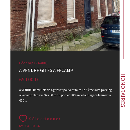
Fécamp (76400)
A VENDRE GITES A FECAMP
HONORAIRES
650 000 €
A VENDRE immeuble de 4 gites et pouvant faire un 5 ème avec parking
à Fécamp dans le 76 à 50 m du port et 100 m de la plage ce bien est à
650...
Sélectionner
Réf : CA - 10 - 37