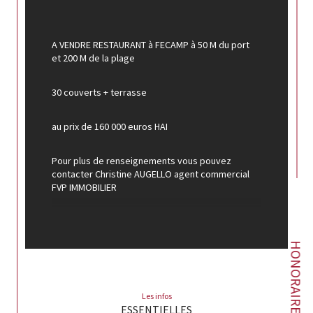
A VENDRE RESTAURANT à FECAMP à 50 M du port 
et 200 M de la plage
30 couverts + terrasse
au prix de 160 000 euros HAI
Pour plus de renseignements vous pouvez 
contacter Christine AUGELLO agent commercial 
FVP IMMOBILIER
inscrit au RSAC de Le Havre sous le n° 839 448 917 
au 06X10X39X12X62
HONORAIRES
Annonce proposée par un agent commercial
Les infos
ESSENTIELLES