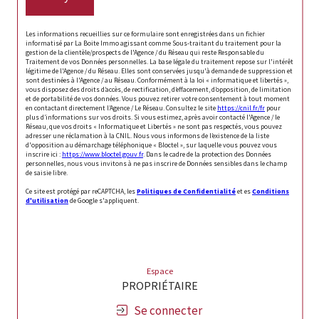
Les informations recueillies sur ce formulaire sont enregistrées dans un fichier
informatisé par La Boite Immo agissant comme Sous-traitant du traitement pour la
gestion de la clientèle/prospects de l'Agence / du Réseau qui reste Responsable du
Traitement de vos Données personnelles. La base légale du traitement repose sur l'intérêt
légitime de l'Agence / du Réseau. Elles sont conservées jusqu'à demande de suppression et
sont destinées à l'Agence / au Réseau. Conformément à la loi « informatique et libertés »,
vous disposez des droits d’accès, de rectification, d’effacement, d’opposition, de limitation
et de portabilité de vos données. Vous pouvez retirer votre consentement à tout moment
en contactant directement l’Agence / Le Réseau. Consultez le site
https://cnil.fr/fr
pour
plus d’informations sur vos droits. Si vous estimez, après avoir contacté l'Agence / le
Réseau, que vos droits « Informatique et Libertés » ne sont pas respectés, vous pouvez
adresser une réclamation à la CNIL. Nous vous informons de l’existence de la liste
d'opposition au démarchage téléphonique « Bloctel », sur laquelle vous pouvez vous
inscrire ici :
https://www.bloctel.gouv.fr
. Dans le cadre de la protection des Données
personnelles, nous vous invitons à ne pas inscrire de Données sensibles dans le champ
de saisie libre.
Ce site est protégé par reCAPTCHA, les
Politiques de Confidentialité
et es
Conditions
d'utilisation
de Google s'appliquent.
Espace
PROPRIÉTAIRE
Se connecter