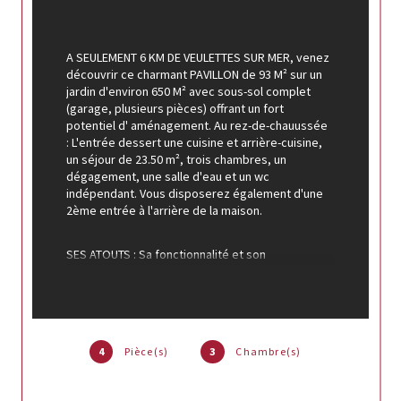
A SEULEMENT 6 KM DE VEULETTES SUR MER, venez 
découvrir ce charmant PAVILLON de 93 M² sur un 
jardin d'environ 650 
M² avec sous-sol complet 
(garage, plusieurs pièces) offrant un fort 
potentiel d' aménagement. Au rez-de-chauussée 
: L'entrée dessert une cuisine et arrière-cuisine, 
un séjour de 23.50 m², trois chambres, un 
dégagement, une salle d'eau et un wc 
indépendant. Vous disposerez également d'une 
2ème entrée à l'arrière de la maison. 
SES ATOUTS : Sa fonctionnalité et son 
emplacement : A proximité du littoral normand et 
de ses charmantes stations balnéaires. UNE 
VISITE S'IMPOSE !!
Pour tout renseignement ou pour organiser une 
4
Pièce(s)
3
Chambre(s)
visite contactez Alain Leprevost conseiller FVP 
immobilier RC de Rouen n° 327083952 au 06 66 91 
07 06 par mail : a.leprevost@fvpimmobilier.com 