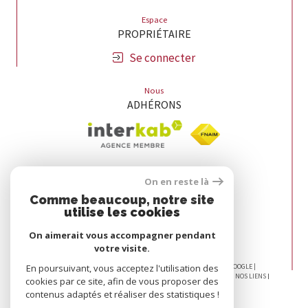
Espace
PROPRIÉTAIRE
Se connecter
Nous
ADHÉRONS
On en reste là
Comme beaucoup, notre site
utilise les cookies
On aimerait vous accompagner pendant
votre visite.
© 2026 | TOUS DROITS RÉSERVÉS | TRADUCTION POWERED BY GOOGLE |
En poursuivant, vous acceptez l'utilisation des
NOS HONORAIRES
PLAN DU SITE
MENTIONS LÉGALES
ADMIN
NOS LIENS
cookies par ce site, afin de vous proposer des
POLITIQUE RGPD
COOKIES
contenus adaptés et réaliser des statistiques !