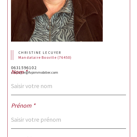
CHRISTINE LECUYER
Mandataire Bosville (76450)
0631596102
Nom *
c.lecuyer@fvpimmobilier.com
Prénom *