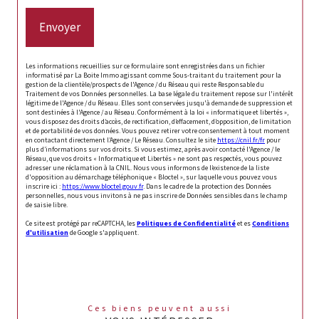
Envoyer
Les informations recueillies sur ce formulaire sont enregistrées dans un fichier
informatisé par La Boite Immo agissant comme Sous-traitant du traitement pour la
gestion de la clientèle/prospects de l'Agence / du Réseau qui reste Responsable du
Traitement de vos Données personnelles. La base légale du traitement repose sur l'intérêt
légitime de l'Agence / du Réseau. Elles sont conservées jusqu'à demande de suppression et
sont destinées à l'Agence / au Réseau. Conformément à la loi « informatique et libertés »,
vous disposez des droits d’accès, de rectification, d’effacement, d’opposition, de limitation
et de portabilité de vos données. Vous pouvez retirer votre consentement à tout moment
en contactant directement l’Agence / Le Réseau. Consultez le site
https://cnil.fr/fr
pour
plus d’informations sur vos droits. Si vous estimez, après avoir contacté l'Agence / le
Réseau, que vos droits « Informatique et Libertés » ne sont pas respectés, vous pouvez
adresser une réclamation à la CNIL. Nous vous informons de l’existence de la liste
d'opposition au démarchage téléphonique « Bloctel », sur laquelle vous pouvez vous
inscrire ici :
https://www.bloctel.gouv.fr
. Dans le cadre de la protection des Données
personnelles, nous vous invitons à ne pas inscrire de Données sensibles dans le champ
de saisie libre.
Ce site est protégé par reCAPTCHA, les
Politiques de Confidentialité
et es
Conditions
d'utilisation
de Google s'appliquent.
Ces biens peuvent aussi