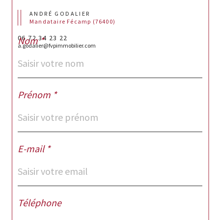
ANDRÉ GODALIER
Mandataire Fécamp (76400)
06 72 34 23 22
Nom *
a.godalier@fvpimmobilier.com
Prénom *
E-mail *
Téléphone