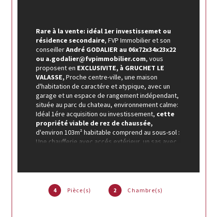
Rare à la vente: idéal 1er investissemet ou 
résidence secondaire
, FVP Immobilier et son 
conseiller 
André GODALIER
au 06x72x34x23x22 
ou a.godalier@fvpimmobilier.com
, vous 
proposent en
 EXCLUSIVITE, à GRUCHET LE 
VALASSE,
 Proche centre-ville, une maison 
d'habitation de caractére et atypique, avec un 
garage et un espace de rangement indépendant, 
située au parc du chateau, environnement calme: 
Idéal 1ére acquisition ou investissement, 
cette 
propriété
viable de rez de chaussée,
d'environ 103m² habitable comprend au sous-sol : 
Une chaufferie avec accés extérieur, un sas avec 
escalier accés à l'étage. Au rez de chaussée: Hall 
d'entrée, un séjour salon avec cheminée âtre, 
une cuisine séparée, aménagée équipée, un WC 
indépendant, un couloir, un espace rangement 
divers avec placard, une salle de douche PMR, 
4
Pièce(s)
2
Chambre(s)
une chambre exposé EST, une piéce à usage 
bureau ou chambre avec escalier accés étage. A 
l'étage: Un palier, une piéce à usage divers, une 