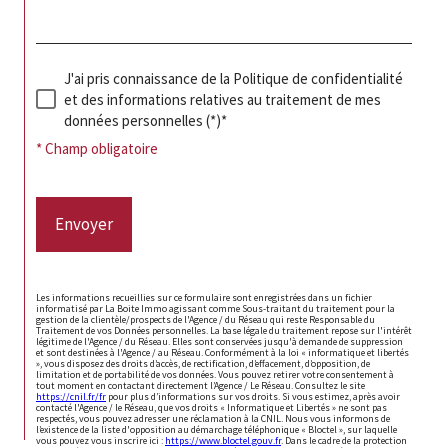
J'ai pris connaissance de la Politique de confidentialité
et des informations relatives au traitement de mes
données personnelles (*)*
* Champ obligatoire
Envoyer
Les informations recueillies sur ce formulaire sont enregistrées dans un fichier
informatisé par La Boite Immo agissant comme Sous-traitant du traitement pour la
gestion de la clientèle/prospects de l'Agence / du Réseau qui reste Responsable du
Traitement de vos Données personnelles. La base légale du traitement repose sur l'intérêt
légitime de l'Agence / du Réseau. Elles sont conservées jusqu'à demande de suppression
et sont destinées à l'Agence / au Réseau. Conformément à la loi « informatique et libertés
», vous disposez des droits d’accès, de rectification, d’effacement, d’opposition, de
limitation et de portabilité de vos données. Vous pouvez retirer votre consentement à
tout moment en contactant directement l’Agence / Le Réseau. Consultez le site
https://cnil.fr/fr
pour plus d’informations sur vos droits. Si vous estimez, après avoir
contacté l'Agence / le Réseau, que vos droits « Informatique et Libertés » ne sont pas
respectés, vous pouvez adresser une réclamation à la CNIL. Nous vous informons de
l’existence de la liste d'opposition au démarchage téléphonique « Bloctel », sur laquelle
vous pouvez vous inscrire ici :
https://www.bloctel.gouv.fr
. Dans le cadre de la protection