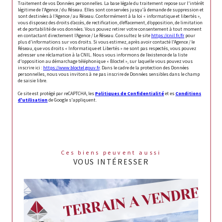
Traitement de vos Données personnelles. La base légale du traitement repose sur l'intérêt
légitime de l'Agence / du Réseau. Elles sont conservées jusqu'à demande de suppression et
sont destinées à l'Agence / au Réseau. Conformément à la loi « informatique et libertés »,
vous disposez des droits d’accès, de rectification, d’effacement, d’opposition, de limitation
et de portabilité de vos données. Vous pouvez retirer votre consentement à tout moment
en contactant directement l’Agence / Le Réseau. Consultez le site
https://cnil.fr/fr
pour
plus d’informations sur vos droits. Si vous estimez, après avoir contacté l'Agence / le
Réseau, que vos droits « Informatique et Libertés » ne sont pas respectés, vous pouvez
adresser une réclamation à la CNIL. Nous vous informons de l’existence de la liste
d'opposition au démarchage téléphonique « Bloctel », sur laquelle vous pouvez vous
inscrire ici :
https://www.bloctel.gouv.fr
. Dans le cadre de la protection des Données
personnelles, nous vous invitons à ne pas inscrire de Données sensibles dans le champ
de saisie libre.
Ce site est protégé par reCAPTCHA, les
Politiques de Confidentialité
et es
Conditions
d'utilisation
de Google s'appliquent.
Ces biens peuvent aussi
VOUS INTÉRESSER