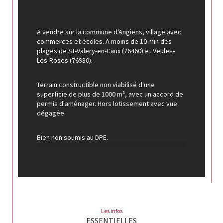
A vendre sur la commune d'Angiens, village avec 
commerces et écoles. A moins de 10 min des 
plages de St-Valery-en-Caux (76460) et Veules-
Les-Roses (76980).
Terrain constructible non viabilisé d'une 
superficie de plus de 1000 m², avec un accord de 
permis d'aménager. Hors lotissement avec vue 
dégagée.
Bien non soumis au DPE.
Une belle opportunité à découvrir auprès de 
Alexia POULET - 07x88x23x51x54 - 
a.poulet@fvpimmobilier.com Alexia POULET, 
agent commercial inscrit au RSAC de ROUEN sous 
le numéro 948 074 273. Les honoraires de 
l’agence sont à la charge du vendeur. 
Les infos
Conformément aux dispositions du Code 
ESSENTIELLES