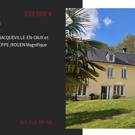
333 000 €
²
 BACQUEVILLE-EN-CAUX et
IEPPE /ROUEN Magnifique
Réf : FLD-MR-021