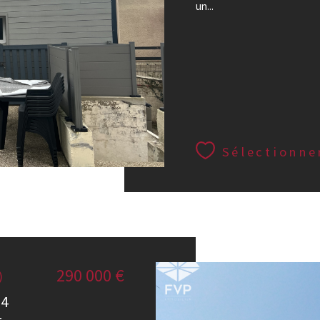
un...
Sélectionne
290 000 €
)
 4