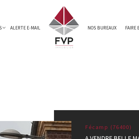
ocations
Entrepr
S
ALERTE E-MAIL
NOS BUREAUX
FAIRE 
Fécamp (76400)
A VENDRE BELLE M