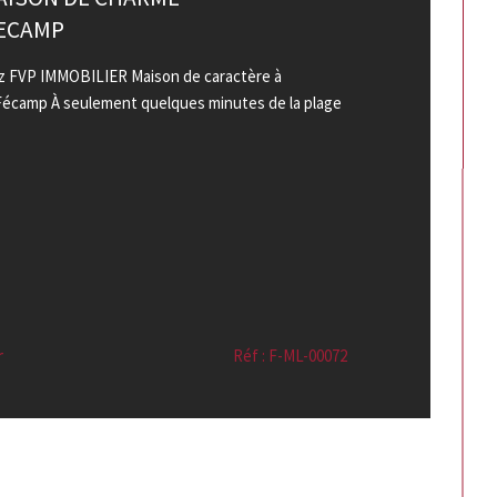
FECAMP
FVP IMMOBILIER Maison de caractère à
 Fécamp À seulement quelques minutes de la plage
r
Réf : F-ML-00072