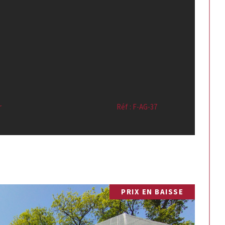
r
Réf : F-AG-37
PRIX EN BAISSE