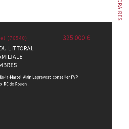
HONORAIRES
325 000 €
tel (76540)
DU LITTORAL
AMILIALE
AMBRES
-la-Martel Alain Leprevost conseiller FVP
p RC de Rouen...