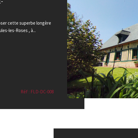
-
ser cette superbe longère
es-les-Roses , à...
Réf : FLD-DC-008