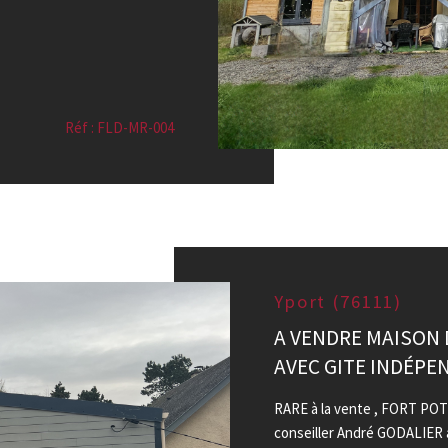
Réf : FLD-MR-004
Yport (76111)
A VENDRE MAISON 
AVEC GITE INDÉPE
RARE à la vente , FORT POT
conseiller André GODALIER 